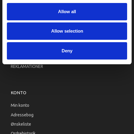
Fragt og levering
Allow all
Firma profil
Betingelser & Vilkår
Kontakt os
Allow selection
Købsgaranti
Kundeklub
Deny
RETURPORTAL
REKLAMATIONER
KONTO
Min konto
Adressebog
Ønskeliste
Ordrehistorik