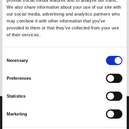
provide social media features and to analyse our traffic.
Model/varenr.:
F0VU417C6000
We also share information about your use of our site with
our social media, advertising and analytics partners who
403,63 DKK
may combine it with other information that you’ve
provided to them or that they’ve collected from your use
of their services.
Læg i kurv
YAMAHA GRAPHIC 2
Consent
Necessary
Selection
Vi oplever i øjeblikket store og hyppige prisændringer i markedet.
Preferences
Derfor kan der i enkelte tilfælde være produkter, som ikke kan
leveres, eller hvor prisen afviger fra det viste. Vi kontakter dig
naturligvis, hvis dette er tilfældet.
Statistics
INFORMATIONER
Marketing
Fortrolighed