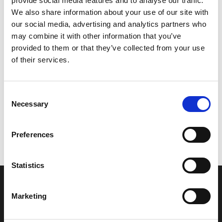
provide social media features and to analyse our traffic.
Model/varenr.:
F0VU417J3100
We also share information about your use of our site with
our social media, advertising and analytics partners who
899,13 DKK
may combine it with other information that you’ve
provided to them or that they’ve collected from your use
of their services.
Læg i kurv
YAMAHA GRAPHIC 8
Consent
Necessary
Selection
Vi oplever i øjeblikket store og hyppige prisændringer i markedet.
Preferences
Derfor kan der i enkelte tilfælde være produkter, som ikke kan
leveres, eller hvor prisen afviger fra det viste. Vi kontakter dig
naturligvis, hvis dette er tilfældet.
Statistics
INFORMATIONER
Marketing
Fortrolighed