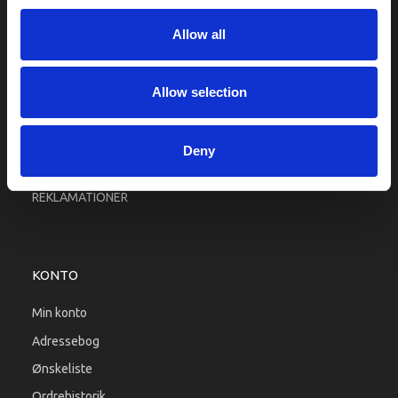
Fragt og levering
Allow all
Firma profil
Betingelser & Vilkår
Kontakt os
Allow selection
Købsgaranti
Kundeklub
Deny
RETURPORTAL
REKLAMATIONER
KONTO
Min konto
Adressebog
Ønskeliste
Ordrehistorik