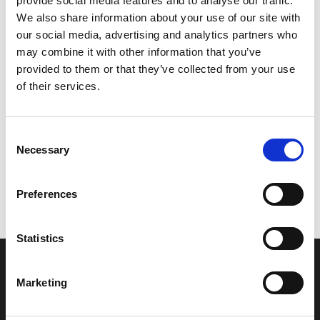
provide social media features and to analyse our traffic.
Model/varenr.:
F0VU417J6000
We also share information about your use of our site with
our social media, advertising and analytics partners who
899,13 DKK
may combine it with other information that you’ve
provided to them or that they’ve collected from your use
of their services.
Læg i kurv
YAMAHA GRAPHIC 8
Consent
Necessary
Selection
Vi oplever i øjeblikket store og hyppige prisændringer i markedet.
Preferences
Derfor kan der i enkelte tilfælde være produkter, som ikke kan
leveres, eller hvor prisen afviger fra det viste. Vi kontakter dig
naturligvis, hvis dette er tilfældet.
Statistics
INFORMATIONER
Marketing
Fortrolighed