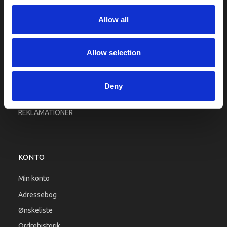
Fragt og levering
Allow all
Firma profil
Betingelser & Vilkår
Kontakt os
Allow selection
Købsgaranti
Kundeklub
Deny
RETURPORTAL
REKLAMATIONER
KONTO
Min konto
Adressebog
Ønskeliste
Ordrehistorik