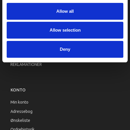
Fragt og levering
Allow all
Firma profil
Betingelser & Vilkår
Kontakt os
Allow selection
Købsgaranti
Kundeklub
Deny
RETURPORTAL
REKLAMATIONER
KONTO
Min konto
Adressebog
Ønskeliste
Ordrehistorik