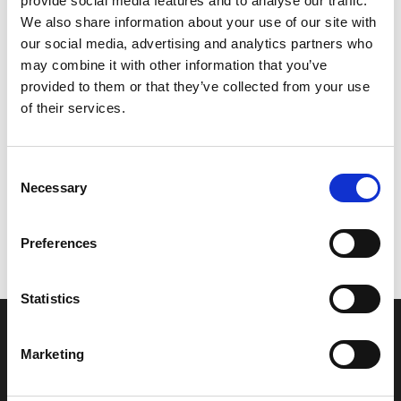
provide social media features and to analyse our traffic.
Model/varenr.:
5D6F179K1000
We also share information about your use of our site with
our social media, advertising and analytics partners who
128,96 DKK
may combine it with other information that you’ve
provided to them or that they’ve collected from your use
of their services.
Læg i kurv
YAMAHA GRAPHIC, 8
Consent
Necessary
Selection
Vi oplever i øjeblikket store og hyppige prisændringer i markedet.
Preferences
Derfor kan der i enkelte tilfælde være produkter, som ikke kan
leveres, eller hvor prisen afviger fra det viste. Vi kontakter dig
naturligvis, hvis dette er tilfældet.
Statistics
INFORMATIONER
Marketing
Fortrolighed