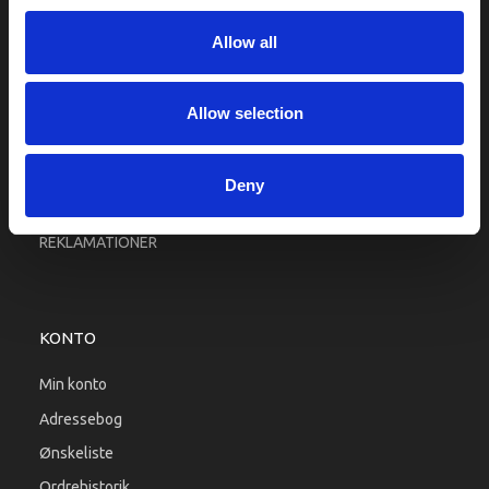
Fragt og levering
Allow all
Firma profil
Betingelser & Vilkår
Kontakt os
Allow selection
Købsgaranti
Kundeklub
Deny
RETURPORTAL
REKLAMATIONER
KONTO
Min konto
Adressebog
Ønskeliste
Ordrehistorik