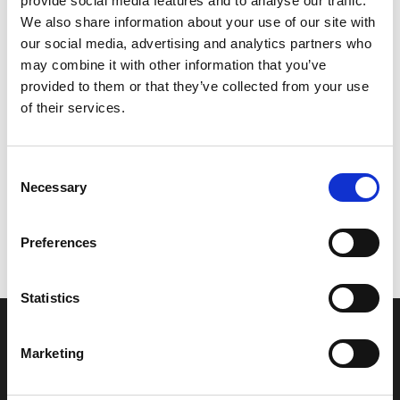
provide social media features and to analyse our traffic.
Model/varenr.:
F0VU417K2100
We also share information about your use of our site with
our social media, advertising and analytics partners who
856,88 DKK
may combine it with other information that you’ve
provided to them or that they’ve collected from your use
of their services.
Læg i kurv
YAMAHA GRAPHIC 9
Consent
Necessary
Selection
Vi oplever i øjeblikket store og hyppige prisændringer i markedet.
Preferences
Derfor kan der i enkelte tilfælde være produkter, som ikke kan
leveres, eller hvor prisen afviger fra det viste. Vi kontakter dig
naturligvis, hvis dette er tilfældet.
Statistics
INFORMATIONER
Marketing
Fortrolighed