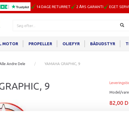
14 DAGE RETURRET
2 ÅRS GARANTI
EGET SERV
IL MOTOR
PROPELLER
OLIEFYR
BÅDUDSTYR
T
Alle Andre Dele
YAMAHA GRAPHIC, 9
GRAPHIC, 9
Leveringsti
Model/vare
82,00 
Læg i ku