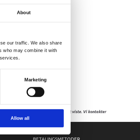
APHIC, 9
About
se our traffic. We also share
ers who may combine it with
 services.
Marketing
res, eller hvor prisen afviger fra det viste. Vi kontakter
Allow all
BETALINGSMETODER