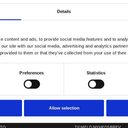
YAMAHA GR
Details
e content and ads, to provide social media features and to analy
 our site with our social media, advertising and analytics partn
 provided to them or that they’ve collected from your use of their
Preferences
Statistics
arkedet. Derfor kan der i enkelte tilfælde være produkter, som ikke kan leve
Allow selection
TO
TILMELD NYHEDSBREV