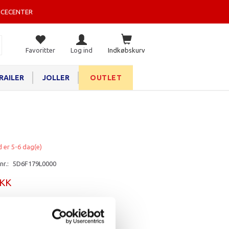
ICECENTER
Favoritter
Log ind
Indkøbskurv
RAILER
JOLLER
OUTLET
d er 5-6 dag(e)
nr.:
5D6F179L0000
DKK
rv