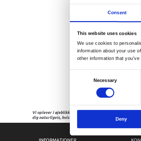
Consent
This website uses cookies
We use cookies to personalis
information about your use of
other information that you’ve
Consent
Necessary
Selection
Vi oplever i øjeblikket store og hyppige prisændringer i m
dig naturligvis, hvis dette er tilfældet.
Deny
INFORMATIONER
KON