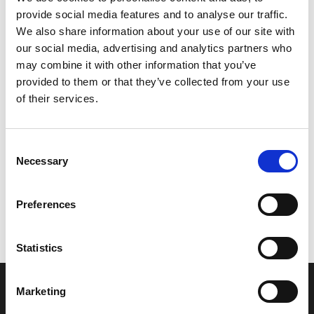
provide social media features and to analyse our traffic.
Leveringstid er 5-6 dag(e)
We also share information about your use of our site with
Model/varenr.:
6BW426770000
our social media, advertising and analytics partners who
may combine it with other information that you’ve
290,50 DKK
provided to them or that they’ve collected from your use
of their services.
Læg i kurv
Consent
YAMAHA GRAPHIC, FRONT
Necessary
Selection
Preferences
Vi oplever i øjeblikket store og hyppige prisændringer i markedet.
Derfor kan der i enkelte tilfælde være produkter, som ikke kan
leveres, eller hvor prisen afviger fra det viste. Vi kontakter dig
Statistics
naturligvis, hvis dette er tilfældet.
Marketing
INFORMATIONER