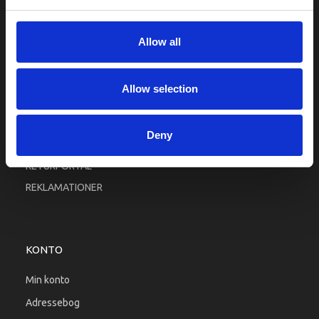
Fortrolighed
Fragt og levering
Allow all
Firma profil
Betingelser & Vilkår
Allow selection
Kontakt os
Købsgaranti
Deny
Kundeklub
RETURPORTAL
REKLAMATIONER
KONTO
Min konto
Adressebog