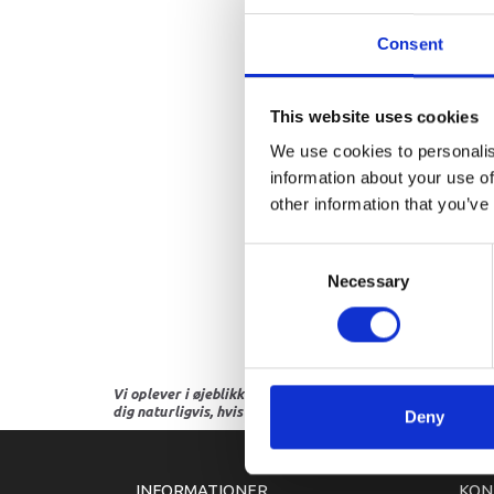
Consent
This website uses cookies
We use cookies to personalis
information about your use of
other information that you’ve
Consent
Necessary
Selection
Vi oplever i øjeblikket store og hyppige prisændringer i m
dig naturligvis, hvis dette er tilfældet.
Deny
INFORMATIONER
KON