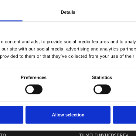
YAMAHA G
Details
e content and ads, to provide social media features and to analy
 our site with our social media, advertising and analytics partn
 provided to them or that they’ve collected from your use of their
Preferences
Statistics
arkedet. Derfor kan der i enkelte tilfælde være produkter, som ikke kan leve
Allow selection
TO
TILMELD NYHEDSBREV