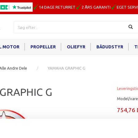
14 DAGE RETURRET
2 ÅRS GARANTI
EGET SERV
IL MOTOR
PROPELLER
OLIEFYR
BÅDUDSTYR
T
Alle Andre Dele
YAMAHA GRAPHIC G
GRAPHIC G
Leveringsti
Model/vare
754,76
Læg i ku