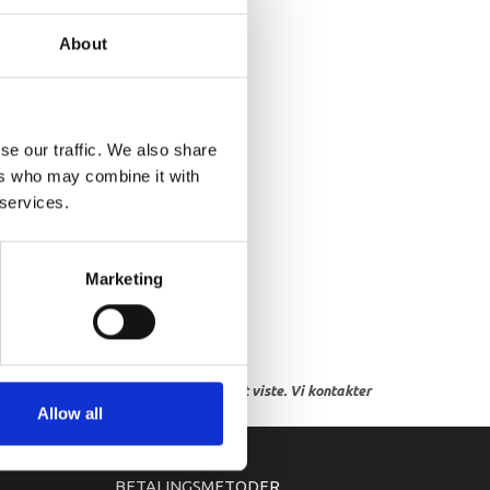
RAPHIC G
About
se our traffic. We also share
ers who may combine it with
 services.
Marketing
res, eller hvor prisen afviger fra det viste. Vi kontakter
Allow all
BETALINGSMETODER