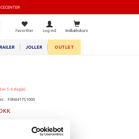
ICECENTER
Favoritter
Log ind
Indkøbskurv
RAILER
JOLLER
OUTLET
d er 5-6 dag(e)
nr.:
F0N6417S1000
 DKK
rv