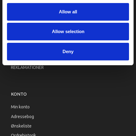
Fragt og levering
Allow all
Firma profil
Betingelser & Vilkår
Kontakt os
Allow selection
Købsgaranti
Kundeklub
Deny
RETURPORTAL
REKLAMATIONER
KONTO
Min konto
Adressebog
Ønskeliste
Ordrehistorik