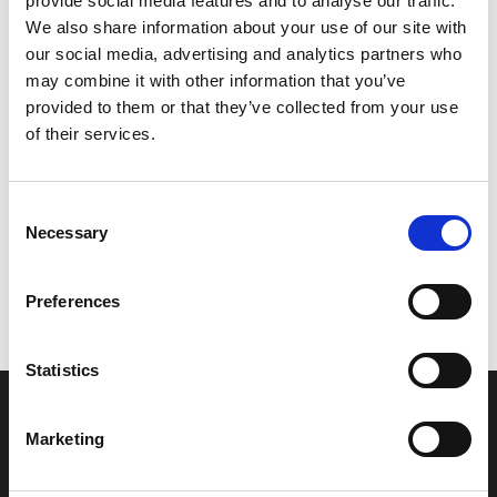
provide social media features and to analyse our traffic.
Model/varenr.:
69MWG0700000
We also share information about your use of our site with
our social media, advertising and analytics partners who
422,26 DKK
may combine it with other information that you’ve
provided to them or that they’ve collected from your use
of their services.
Læg i kurv
YAMAHA GRAPHIC SET
Consent
Necessary
Selection
Vi oplever i øjeblikket store og hyppige prisændringer i markedet.
Preferences
Derfor kan der i enkelte tilfælde være produkter, som ikke kan
leveres, eller hvor prisen afviger fra det viste. Vi kontakter dig
naturligvis, hvis dette er tilfældet.
Statistics
INFORMATIONER
Marketing
Fortrolighed