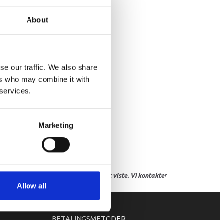
GROMMET
About
se our traffic. We also share
ers who may combine it with
 services.
Marketing
res, eller hvor prisen afviger fra det viste. Vi kontakter
Allow all
BETALINGSMETODER