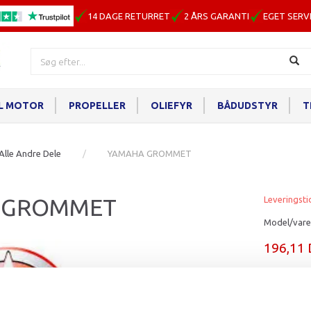
14 DAGE RETURRET
2 ÅRS GARANTI
EGET SERV
IL MOTOR
PROPELLER
OLIEFYR
BÅDUDSTYR
T
Alle Andre Dele
YAMAHA GROMMET
 GROMMET
Leveringsti
Model/vare
196,11
Læg i ku