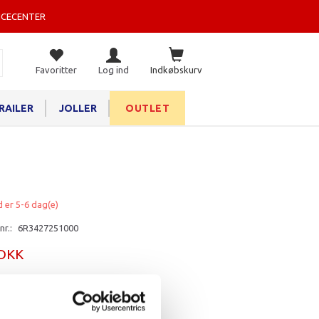
ICECENTER
Favoritter
Log ind
Indkøbskurv
RAILER
JOLLER
OUTLET
d er 5-6 dag(e)
nr.:
6R3427251000
 DKK
rv