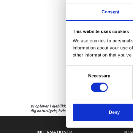
Consent
This website uses cookies
We use cookies to personalis
information about your use of
other information that you’ve
Consent
Necessary
Selection
Vi oplever i øjeblikket store og hyppige prisændringer i m
dig naturligvis, hvis dette er tilfældet.
Deny
INFORMATIONER
KON