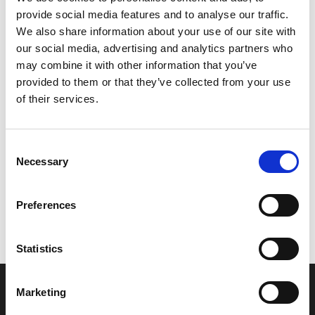
provide social media features and to analyse our traffic.
Leveringstid er 5-6 dag(e)
We also share information about your use of our site with
Model/varenr.:
F0DU25120000
our social media, advertising and analytics partners who
may combine it with other information that you’ve
2.328,50 DKK
provided to them or that they’ve collected from your use
of their services.
Læg i kurv
Consent
YAMAHA GUNWALE, SIDE
Necessary
Selection
Preferences
Vi oplever i øjeblikket store og hyppige prisændringer i markedet.
Derfor kan der i enkelte tilfælde være produkter, som ikke kan
leveres, eller hvor prisen afviger fra det viste. Vi kontakter dig
Statistics
naturligvis, hvis dette er tilfældet.
Marketing
INFORMATIONER