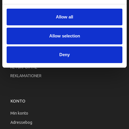
Fortrolighed
Fragt og levering
Allow all
Firma profil
Betingelser & Vilkår
Allow selection
Kontakt os
Købsgaranti
Deny
Kundeklub
RETURPORTAL
REKLAMATIONER
KONTO
Min konto
Adressebog