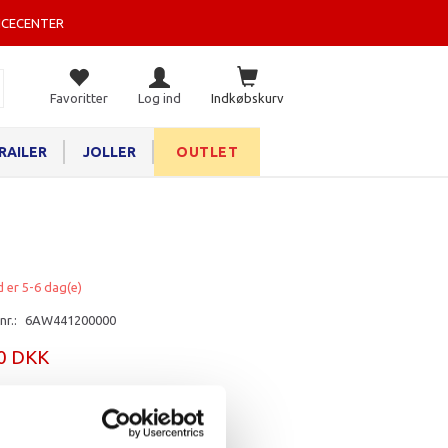
ICECENTER
Favoritter
Log ind
Indkøbskurv
RAILER
JOLLER
OUTLET
d er 5-6 dag(e)
nr.:
6AW441200000
80 DKK
rv