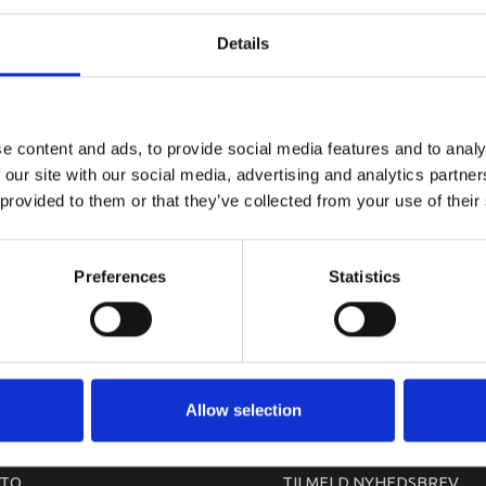
YAMAHA HA
Details
e content and ads, to provide social media features and to analy
 our site with our social media, advertising and analytics partn
 provided to them or that they’ve collected from your use of their
Preferences
Statistics
arkedet. Derfor kan der i enkelte tilfælde være produkter, som ikke kan leve
Allow selection
TO
TILMELD NYHEDSBREV