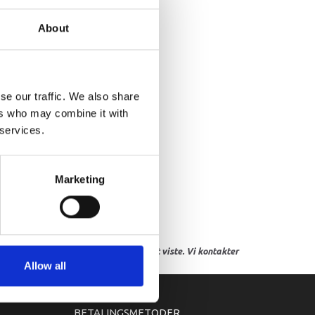
NDLE GEAR SHIFT ASSY
About
se our traffic. We also share
ers who may combine it with
 services.
Marketing
res, eller hvor prisen afviger fra det viste. Vi kontakter
Allow all
BETALINGSMETODER