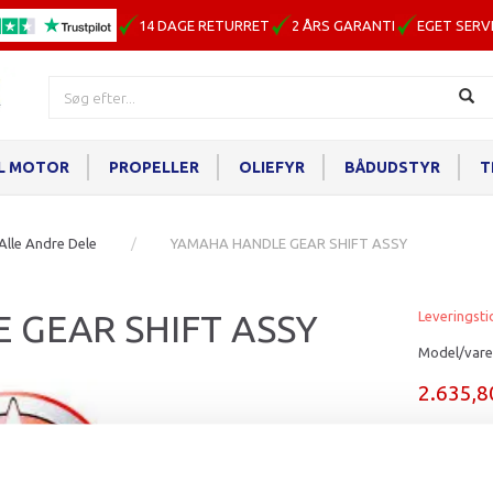
14 DAGE RETURRET
2 ÅRS GARANTI
EGET SERV
IL MOTOR
PROPELLER
OLIEFYR
BÅDUDSTYR
T
Alle Andre Dele
YAMAHA HANDLE GEAR SHIFT ASSY
 GEAR SHIFT ASSY
Leveringsti
Model/vare
2.635,
Læg i ku