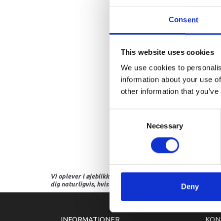
Consent
This website uses cookies
We use cookies to personalis
information about your use of
other information that you’ve
Consent
Necessary
Selection
Vi oplever i øjeblikket store og hyppige prisændringer i m
dig naturligvis, hvis dette er tilfældet.
Deny
INFORMATIONER
KON