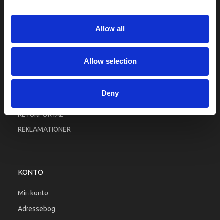
Fortrolighed
Fragt og levering
Allow all
Firma profil
Betingelser & Vilkår
Allow selection
Kontakt os
Købsgaranti
Deny
Kundeklub
RETURPORTAL
REKLAMATIONER
KONTO
Min konto
Adressebog