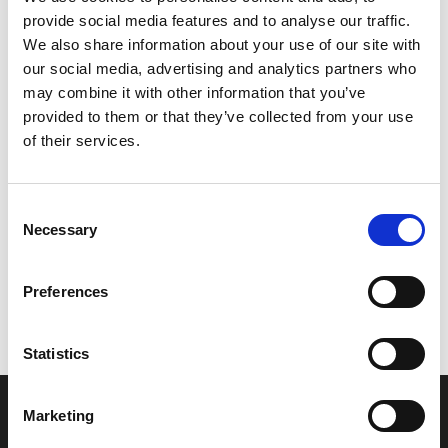
provide social media features and to analyse our traffic.
Leveringstid er 5-6 dag(e)
We also share information about your use of our site with
Model/varenr.:
EW2628401000
our social media, advertising and analytics partners who
may combine it with other information that you’ve
3.804,43 DKK
provided to them or that they’ve collected from your use
of their services.
Læg i kurv
Consent
YAMAHA HATCH LOCK ASSY
Necessary
Selection
Preferences
Vi oplever i øjeblikket store og hyppige prisændringer i markedet.
Derfor kan der i enkelte tilfælde være produkter, som ikke kan
leveres, eller hvor prisen afviger fra det viste. Vi kontakter dig
Statistics
naturligvis, hvis dette er tilfældet.
Marketing
INFORMATIONER