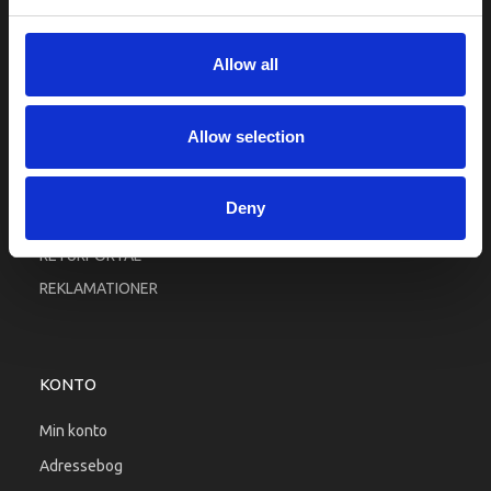
Fortrolighed
Fragt og levering
Allow all
Firma profil
Betingelser & Vilkår
Allow selection
Kontakt os
Købsgaranti
Deny
Kundeklub
RETURPORTAL
REKLAMATIONER
KONTO
Min konto
Adressebog