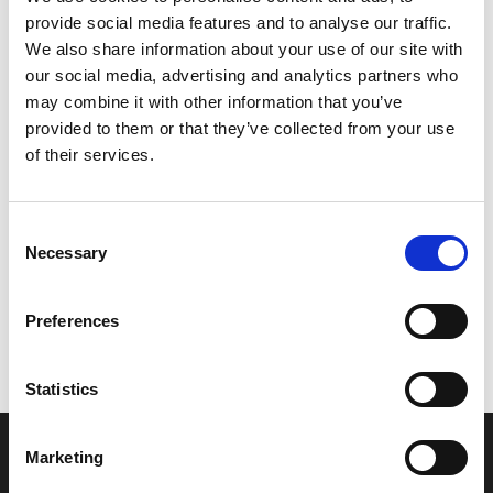
provide social media features and to analyse our traffic.
Leveringstid er 5-6 dag(e)
We also share information about your use of our site with
Model/varenr.:
FX1628400200
our social media, advertising and analytics partners who
may combine it with other information that you’ve
3.057,50 DKK
provided to them or that they’ve collected from your use
of their services.
Læg i kurv
Consent
YAMAHA HATCH LOCK ASSY
Necessary
Selection
Preferences
Vi oplever i øjeblikket store og hyppige prisændringer i markedet.
Derfor kan der i enkelte tilfælde være produkter, som ikke kan
leveres, eller hvor prisen afviger fra det viste. Vi kontakter dig
Statistics
naturligvis, hvis dette er tilfældet.
Marketing
INFORMATIONER