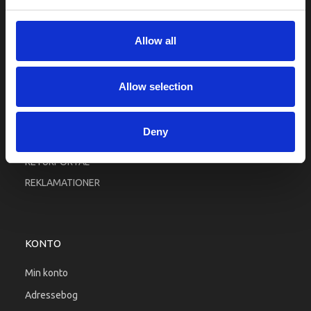
Fortrolighed
Fragt og levering
Allow all
Firma profil
Betingelser & Vilkår
Allow selection
Kontakt os
Købsgaranti
Deny
Kundeklub
RETURPORTAL
REKLAMATIONER
KONTO
Min konto
Adressebog