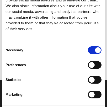
provide social media features and to analyse our traffic.
Model/varenr.:
6P21257E0000
We also share information about your use of our site with
our social media, advertising and analytics partners who
5.605,88 DKK
may combine it with other information that you’ve
provided to them or that they’ve collected from your use
of their services.
Læg i kurv
YAMAHA HOSE ASSY 2
Consent
Necessary
Selection
Vi oplever i øjeblikket store og hyppige prisændringer i markedet.
Preferences
Derfor kan der i enkelte tilfælde være produkter, som ikke kan
leveres, eller hvor prisen afviger fra det viste. Vi kontakter dig
naturligvis, hvis dette er tilfældet.
Statistics
INFORMATIONER
Marketing
Fortrolighed