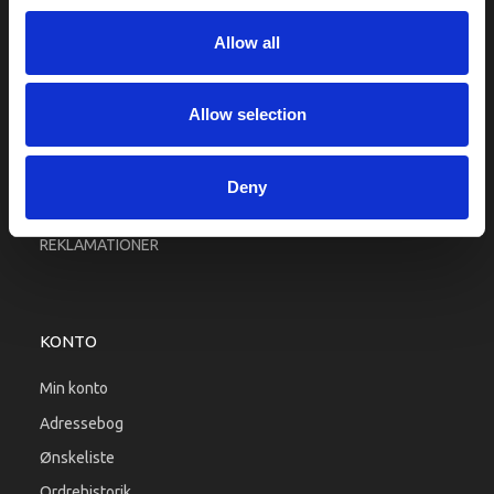
Fragt og levering
Allow all
Firma profil
Betingelser & Vilkår
Kontakt os
Allow selection
Købsgaranti
Kundeklub
Deny
RETURPORTAL
REKLAMATIONER
KONTO
Min konto
Adressebog
Ønskeliste
Ordrehistorik