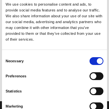
Zoom
We use cookies to personalise content and ads, to
provide social media features and to analyse our traffic.
We also share information about your use of our site with
Leveringstid er 5-6 dag(e)
our social media, advertising and analytics partners who
Model/varenr.:
69W44551004D
may combine it with other information that you’ve
provided to them or that they’ve collected from your use
3.175,99 DKK
of their services.
Læg i kurv
Consent
Necessary
Selection
YAMAHA HOUSING, LOWER MOUNT RUBBER 1
Preferences
Vi oplever i øjeblikket store og hyppige prisændringer i markedet.
Derfor kan der i enkelte tilfælde være produkter, som ikke kan
Statistics
leveres, eller hvor prisen afviger fra det viste. Vi kontakter dig
naturligvis, hvis dette er tilfældet.
Marketing