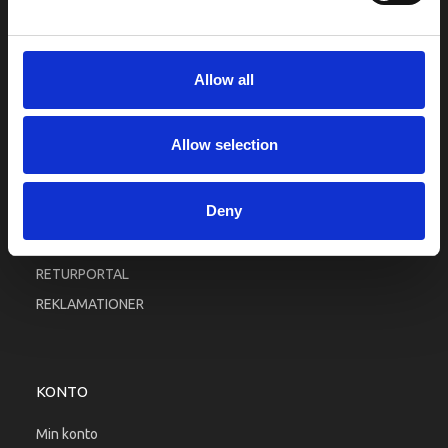
INFORMATIONER
Fortrolighed
Allow all
Fragt og levering
Firma profil
Allow selection
Betingelser & Vilkår
Kontakt os
Deny
Købsgaranti
Kundeklub
RETURPORTAL
REKLAMATIONER
KONTO
Min konto