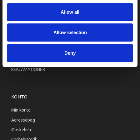
Fragt og levering
Allow all
Firma profil
Betingelser & Vilkår
Kontakt os
Allow selection
Købsgaranti
Kundeklub
Deny
RETURPORTAL
REKLAMATIONER
KONTO
Min konto
Adressebog
Ønskeliste
Ordrehistorik