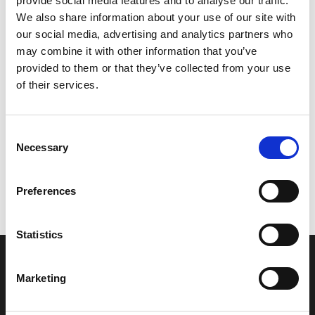
provide social media features and to analyse our traffic.
Model/varenr.:
6R5412370000
We also share information about your use of our site with
our social media, advertising and analytics partners who
152,46 DKK
may combine it with other information that you’ve
provided to them or that they’ve collected from your use
of their services.
Læg i kurv
YAMAHA JOINT, LINK
Consent
Necessary
Selection
Vi oplever i øjeblikket store og hyppige prisændringer i markedet.
Preferences
Derfor kan der i enkelte tilfælde være produkter, som ikke kan
leveres, eller hvor prisen afviger fra det viste. Vi kontakter dig
naturligvis, hvis dette er tilfældet.
Statistics
INFORMATIONER
Marketing
Fortrolighed