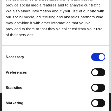
provide social media features and to analyse our traffic.
Leveringstid er 5-6 dag(e)
We also share information about your use of our site with
Model/varenr.:
F0D525430000
our social media, advertising and analytics partners who
may combine it with other information that you’ve
310,01 DKK
provided to them or that they’ve collected from your use
of their services.
Læg i kurv
Consent
YAMAHA JOINT, UNIVERSAL
Necessary
Selection
Preferences
Vi oplever i øjeblikket store og hyppige prisændringer i markedet.
Derfor kan der i enkelte tilfælde være produkter, som ikke kan
leveres, eller hvor prisen afviger fra det viste. Vi kontakter dig
Statistics
naturligvis, hvis dette er tilfældet.
Marketing
INFORMATIONER