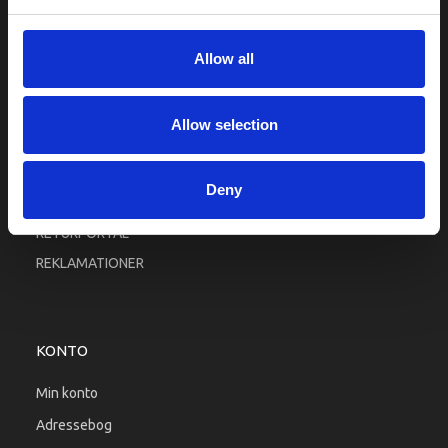
Fortrolighed
Fragt og levering
Allow all
Firma profil
Betingelser & Vilkår
Allow selection
Kontakt os
Købsgaranti
Deny
Kundeklub
RETURPORTAL
REKLAMATIONER
KONTO
Min konto
Adressebog