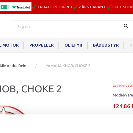
14 DAGE RETURRET
2 ÅRS GARANTI
EGET SERV
IL MOTOR
PROPELLER
OLIEFYR
BÅDUDSTYR
T
Alle Andre Dele
YAMAHA KNOB, CHOKE 2
OB, CHOKE 2
Leveringsti
Model/vare
124,86
Læg i ku