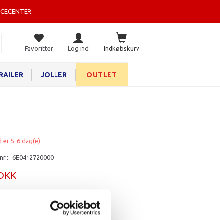
ICECENTER
Favoritter
Log ind
Indkøbskurv
RAILER
JOLLER
OUTLET
d er 5-6 dag(e)
nr.:
6E0412720000
 DKK
rv