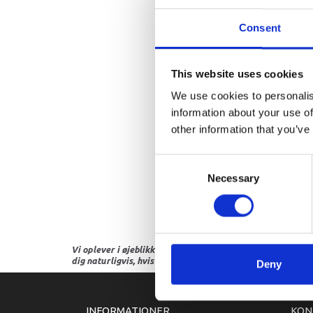
Consent
This website uses cookies
We use cookies to personalis
information about your use of
other information that you’ve
Consent
Necessary
Selection
Vi oplever i øjeblikket store og hyppige prisændringer i m
dig naturligvis, hvis dette er tilfældet.
Deny
INFORMATIONER
KON