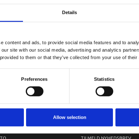
YAMAHA KN
Details
e content and ads, to provide social media features and to analy
 our site with our social media, advertising and analytics partn
 provided to them or that they’ve collected from your use of their
Preferences
Statistics
arkedet. Derfor kan der i enkelte tilfælde være produkter, som ikke kan leve
Allow selection
TO
TILMELD NYHEDSBREV