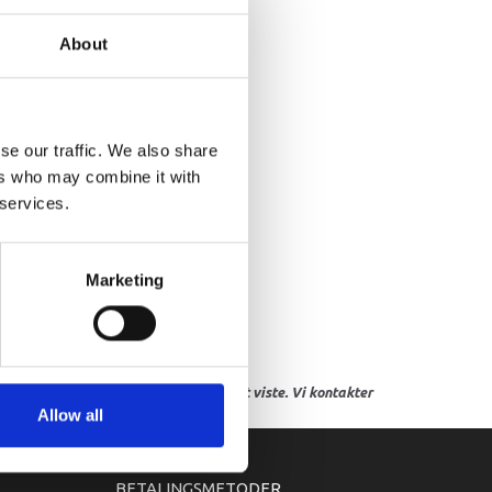
OB, CHOKE 2
About
se our traffic. We also share
ers who may combine it with
 services.
Marketing
res, eller hvor prisen afviger fra det viste. Vi kontakter
Allow all
BETALINGSMETODER