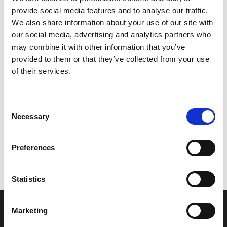
provide social media features and to analyse our traffic.
Leveringstid er 5-6 dag(e)
We also share information about your use of our site with
Model/varenr.:
F0PU41G11100
our social media, advertising and analytics partners who
may combine it with other information that you’ve
211,25 DKK
provided to them or that they’ve collected from your use
of their services.
Læg i kurv
Consent
YAMAHA LABEL, CAPACITY
Necessary
Selection
Preferences
Vi oplever i øjeblikket store og hyppige prisændringer i markedet.
Derfor kan der i enkelte tilfælde være produkter, som ikke kan
leveres, eller hvor prisen afviger fra det viste. Vi kontakter dig
Statistics
naturligvis, hvis dette er tilfældet.
Marketing
INFORMATIONER