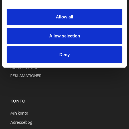
Fortrolighed
Fragt og levering
Allow all
Firma profil
Betingelser & Vilkår
Allow selection
Kontakt os
Købsgaranti
Deny
Kundeklub
RETURPORTAL
REKLAMATIONER
KONTO
Min konto
Adressebog