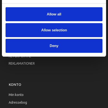
Fortrolighed
Fragt og levering
Allow all
Firma profil
Betingelser & Vilkår
Allow selection
Kontakt os
Købsgaranti
Deny
Kundeklub
RETURPORTAL
REKLAMATIONER
KONTO
Min konto
Adressebog