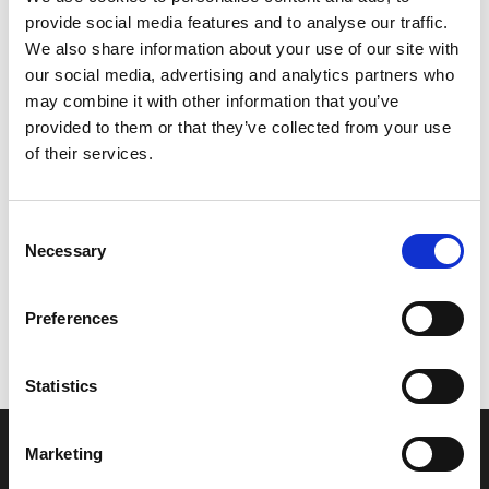
provide social media features and to analyse our traffic.
Leveringstid er 5-6 dag(e)
We also share information about your use of our site with
Model/varenr.:
F0VU418W0100
our social media, advertising and analytics partners who
may combine it with other information that you’ve
104,13 DKK
provided to them or that they’ve collected from your use
of their services.
Læg i kurv
Consent
YAMAHA LABEL, WARNING OVE
Necessary
Selection
Preferences
Vi oplever i øjeblikket store og hyppige prisændringer i markedet.
Derfor kan der i enkelte tilfælde være produkter, som ikke kan
leveres, eller hvor prisen afviger fra det viste. Vi kontakter dig
Statistics
naturligvis, hvis dette er tilfældet.
Marketing
INFORMATIONER