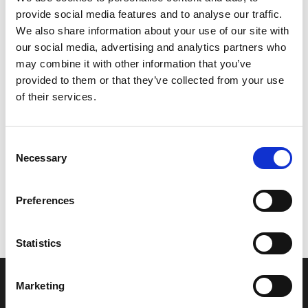
provide social media features and to analyse our traffic.
Leveringstid er 5-6 dag(e)
We also share information about your use of our site with
Model/varenr.:
F0VU41D52100
our social media, advertising and analytics partners who
may combine it with other information that you’ve
172,98 DKK
provided to them or that they’ve collected from your use
of their services.
Læg i kurv
Consent
YAMAHA LABEL, WARNING SHI
Necessary
Selection
Preferences
Vi oplever i øjeblikket store og hyppige prisændringer i markedet.
Derfor kan der i enkelte tilfælde være produkter, som ikke kan
leveres, eller hvor prisen afviger fra det viste. Vi kontakter dig
Statistics
naturligvis, hvis dette er tilfældet.
Marketing
INFORMATIONER