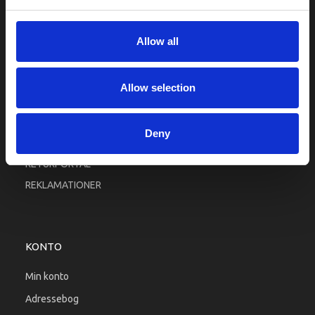
Fortrolighed
Fragt og levering
Allow all
Firma profil
Betingelser & Vilkår
Allow selection
Kontakt os
Købsgaranti
Deny
Kundeklub
RETURPORTAL
REKLAMATIONER
KONTO
Min konto
Adressebog