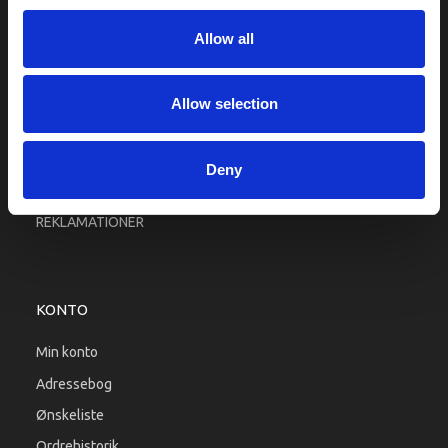
Fragt og levering
Allow all
Firma profil
Betingelser & Vilkår
Kontakt os
Allow selection
Købsgaranti
Kundeklub
Deny
RETURPORTAL
REKLAMATIONER
KONTO
Min konto
Adressebog
Ønskeliste
Ordrehistorik