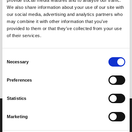
provide social media features and to analyse our traffic.
Model/varenr.:
FJ0651720000
We also share information about your use of our site with
our social media, advertising and analytics partners who
649,95 DKK
may combine it with other information that you’ve
provided to them or that they’ve collected from your use
of their services.
Læg i kurv
YAMAHA LOCK, LID
Consent
Necessary
Selection
Vi oplever i øjeblikket store og hyppige prisændringer i markedet.
Preferences
Derfor kan der i enkelte tilfælde være produkter, som ikke kan
leveres, eller hvor prisen afviger fra det viste. Vi kontakter dig
naturligvis, hvis dette er tilfældet.
Statistics
INFORMATIONER
Marketing
Fortrolighed