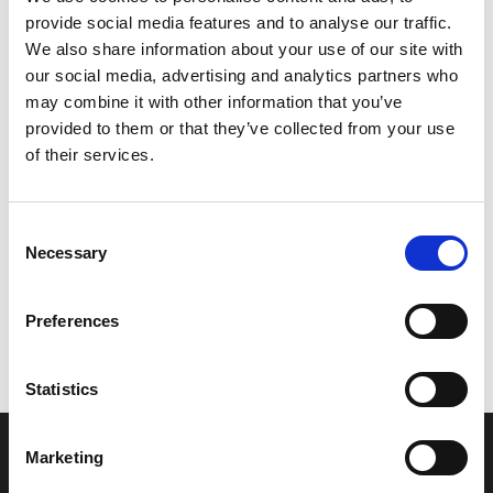
provide social media features and to analyse our traffic.
Leveringstid er 5-6 dag(e)
We also share information about your use of our site with
Model/varenr.:
69MWG0012000
our social media, advertising and analytics partners who
may combine it with other information that you’ve
131,38 DKK
provided to them or that they’ve collected from your use
of their services.
Læg i kurv
Consent
YAMAHA LOWER UNIT GASKET KIT
Necessary
Selection
Preferences
Vi oplever i øjeblikket store og hyppige prisændringer i markedet.
Derfor kan der i enkelte tilfælde være produkter, som ikke kan
leveres, eller hvor prisen afviger fra det viste. Vi kontakter dig
Statistics
naturligvis, hvis dette er tilfældet.
Marketing
INFORMATIONER