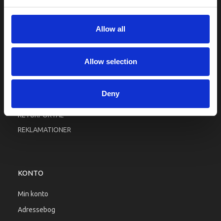
Fortrolighed
Fragt og levering
Allow all
Firma profil
Betingelser & Vilkår
Allow selection
Kontakt os
Købsgaranti
Deny
Kundeklub
RETURPORTAL
REKLAMATIONER
KONTO
Min konto
Adressebog