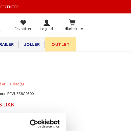
ICECENTER
Favoritter
Log ind
Indkøbskurv
RAILER
JOLLER
OUTLET
d er 5-6 dag(e)
nr.:
F0VU358G0300
38 DKK
rv