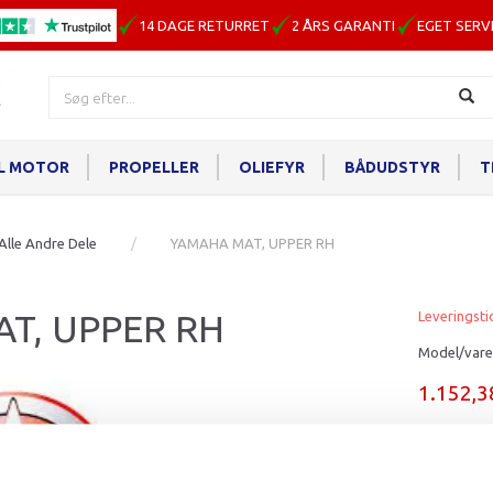
14 DAGE RETURRET
2 ÅRS GARANTI
EGET SERV
IL MOTOR
PROPELLER
OLIEFYR
BÅDUDSTYR
T
Alle Andre Dele
YAMAHA MAT, UPPER RH
T, UPPER RH
Leveringsti
Model/vare
1.152,
Læg i ku