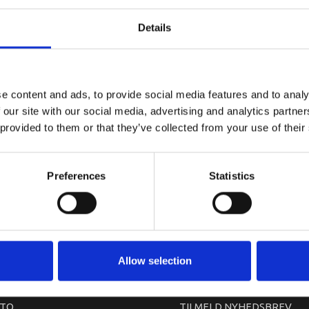
YAMAHA MA
Details
e content and ads, to provide social media features and to analy
 our site with our social media, advertising and analytics partn
 provided to them or that they’ve collected from your use of their
Preferences
Statistics
arkedet. Derfor kan der i enkelte tilfælde være produkter, som ikke kan leve
Allow selection
TO
TILMELD NYHEDSBREV