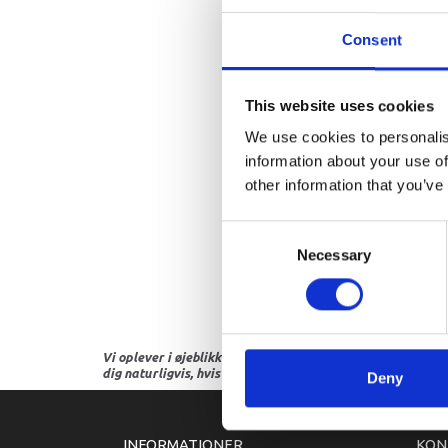
Consent
This website uses cookies
We use cookies to personalis
information about your use of
other information that you’ve
Consent
Necessary
Selection
Vi oplever i øjeblikket store og hyppige prisændringer i m
dig naturligvis, hvis dette er tilfældet.
Deny
INFORMATIONER
KON