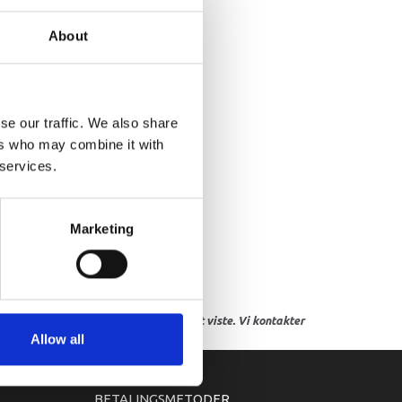
T, UPPER RH
About
se our traffic. We also share
ers who may combine it with
 services.
Marketing
res, eller hvor prisen afviger fra det viste. Vi kontakter
Allow all
BETALINGSMETODER