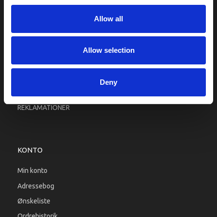
Fragt og levering
Allow all
Firma profil
Betingelser & Vilkår
Kontakt os
Allow selection
Købsgaranti
Kundeklub
Deny
RETURPORTAL
REKLAMATIONER
KONTO
Min konto
Adressebog
Ønskeliste
Ordrehistorik