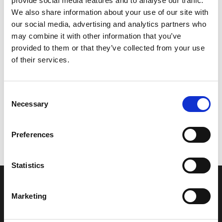
provide social media features and to analyse our traffic.
Model/varenr.:
YU2362017150
We also share information about your use of our site with
our social media, advertising and analytics partners who
1.916,63 DKK
may combine it with other information that you’ve
provided to them or that they’ve collected from your use
of their services.
Læg i kurv
YAMAHA NOZZLE ASSY
Consent
Necessary
Selection
Vi oplever i øjeblikket store og hyppige prisændringer i markedet.
Preferences
Derfor kan der i enkelte tilfælde være produkter, som ikke kan
leveres, eller hvor prisen afviger fra det viste. Vi kontakter dig
naturligvis, hvis dette er tilfældet.
Statistics
INFORMATIONER
Marketing
Fortrolighed