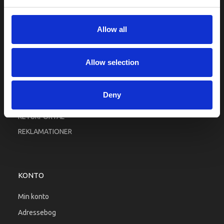
Fortrolighed
Fragt og levering
Allow all
Firma profil
Betingelser & Vilkår
Allow selection
Kontakt os
Købsgaranti
Deny
Kundeklub
RETURPORTAL
REKLAMATIONER
KONTO
Min konto
Adressebog