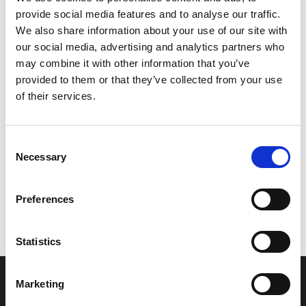
provide social media features and to analyse our traffic.
Leveringstid er 5-6 dag(e)
We also share information about your use of our site with
Model/varenr.:
6R3132000100
our social media, advertising and analytics partners who
may combine it with other information that you’ve
5.904,10 DKK
provided to them or that they’ve collected from your use
of their services.
Læg i kurv
Consent
YAMAHA OIL INJECTION PUMP ASSY
Necessary
Selection
Preferences
Vi oplever i øjeblikket store og hyppige prisændringer i markedet.
Derfor kan der i enkelte tilfælde være produkter, som ikke kan
leveres, eller hvor prisen afviger fra det viste. Vi kontakter dig
Statistics
naturligvis, hvis dette er tilfældet.
Marketing
INFORMATIONER