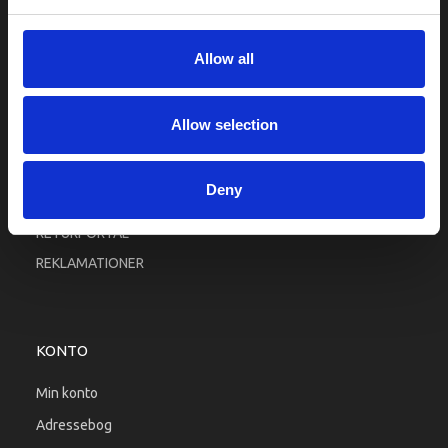
Fortrolighed
Fragt og levering
Allow all
Firma profil
Betingelser & Vilkår
Allow selection
Kontakt os
Købsgaranti
Deny
Kundeklub
RETURPORTAL
REKLAMATIONER
KONTO
Min konto
Adressebog