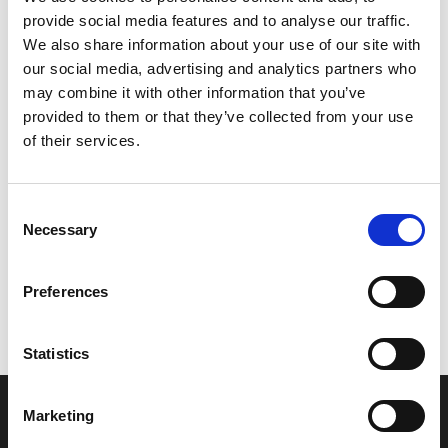
provide social media features and to analyse our traffic.
Leveringstid er 5-6 dag(e)
We also share information about your use of our site with
Model/varenr.:
FJ0678400000
our social media, advertising and analytics partners who
may combine it with other information that you’ve
149,19 DKK
provided to them or that they’ve collected from your use
of their services.
Læg i kurv
Consent
YAMAHA OIL TANK CAP ASSY.
Necessary
Selection
Preferences
Vi oplever i øjeblikket store og hyppige prisændringer i markedet.
Derfor kan der i enkelte tilfælde være produkter, som ikke kan
leveres, eller hvor prisen afviger fra det viste. Vi kontakter dig
Statistics
naturligvis, hvis dette er tilfældet.
Marketing
INFORMATIONER