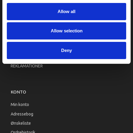
Fragt og levering
Allow all
Firma profil
Betingelser & Vilkår
Kontakt os
Allow selection
Købsgaranti
Kundeklub
Deny
RETURPORTAL
REKLAMATIONER
KONTO
Min konto
Adressebog
Ønskeliste
Ordrehistorik