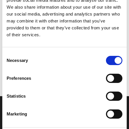
provide social media features and to analyse our traffic.
Model/varenr.:
EU0622846000
We also share information about your use of our site with
our social media, advertising and analytics partners who
46,88 DKK
may combine it with other information that you’ve
provided to them or that they’ve collected from your use
of their services.
Læg i kurv
YAMAHA PACKING 7
Consent
Necessary
Selection
Vi oplever i øjeblikket store og hyppige prisændringer i markedet.
Preferences
Derfor kan der i enkelte tilfælde være produkter, som ikke kan
leveres, eller hvor prisen afviger fra det viste. Vi kontakter dig
naturligvis, hvis dette er tilfældet.
Statistics
INFORMATIONER
Marketing
Fortrolighed