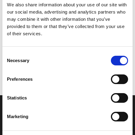
We also share information about your use of our site with
Model/varenr.:
9024304M0000
our social media, advertising and analytics partners who
59,11 DKK
may combine it with other information that you’ve
provided to them or that they’ve collected from your use
of their services.
Læg i kurv
Consent
Necessary
Selection
Vi oplever i øjeblikket store og hyppige prisændringer i markedet.
Preferences
Derfor kan der i enkelte tilfælde være produkter, som ikke kan
leveres, eller hvor prisen afviger fra det viste. Vi kontakter dig
naturligvis, hvis dette er tilfældet.
Statistics
INFORMATIONER
Marketing
Fortrolighed
Fragt og levering