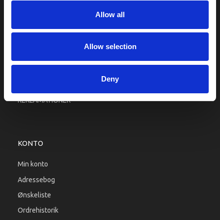
Firma profil
Allow all
Betingelser & Vilkår
Kontakt os
Allow selection
Købsgaranti
Kundeklub
Deny
RETURPORTAL
REKLAMATIONER
KONTO
Min konto
Adressebog
Ønskeliste
Ordrehistorik