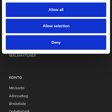
Fragt og levering
Allow all
Firma profil
Betingelser & Vilkår
Kontakt os
Allow selection
Købsgaranti
Kundeklub
Deny
RETURPORTAL
REKLAMATIONER
KONTO
Min konto
Adressebog
Ønskeliste
Ordrehistorik