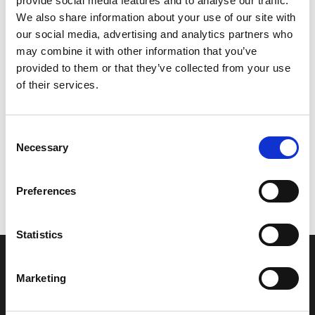
provide social media features and to analyse our traffic.
Model/varenr.:
6P2124820000
We also share information about your use of our site with
our social media, advertising and analytics partners who
292,84 DKK
may combine it with other information that you’ve
provided to them or that they’ve collected from your use
of their services.
Læg i kurv
YAMAHA PIPE 2
Consent
Necessary
Selection
Vi oplever i øjeblikket store og hyppige prisændringer i markedet.
Preferences
Derfor kan der i enkelte tilfælde være produkter, som ikke kan
leveres, eller hvor prisen afviger fra det viste. Vi kontakter dig
naturligvis, hvis dette er tilfældet.
Statistics
INFORMATIONER
Marketing
Fortrolighed