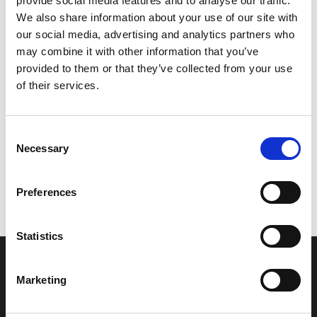
provide social media features and to analyse our traffic.
Model/varenr.:
6P2243131000
We also share information about your use of our site with
our social media, advertising and analytics partners who
576,25 DKK
may combine it with other information that you’ve
provided to them or that they’ve collected from your use
of their services.
Læg i kurv
YAMAHA PIPE 3
Consent
Necessary
Selection
Vi oplever i øjeblikket store og hyppige prisændringer i markedet.
Preferences
Derfor kan der i enkelte tilfælde være produkter, som ikke kan
leveres, eller hvor prisen afviger fra det viste. Vi kontakter dig
naturligvis, hvis dette er tilfældet.
Statistics
INFORMATIONER
Marketing
Fortrolighed