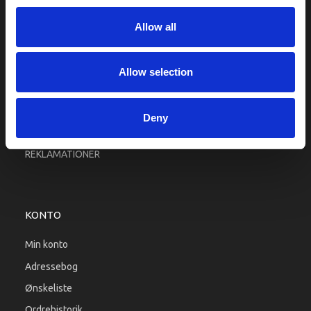
Fragt og levering
Allow all
Firma profil
Betingelser & Vilkår
Kontakt os
Allow selection
Købsgaranti
Kundeklub
Deny
RETURPORTAL
REKLAMATIONER
KONTO
Min konto
Adressebog
Ønskeliste
Ordrehistorik