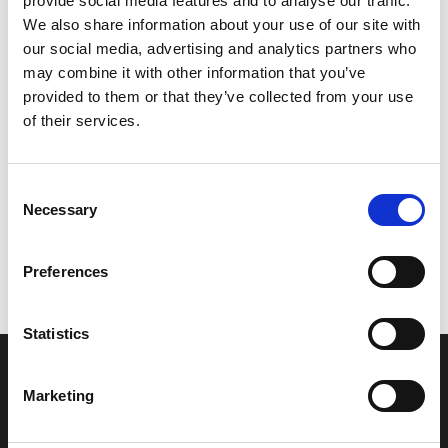
provide social media features and to analyse our traffic.
Model/varenr.:
6P2124850000
We also share information about your use of our site with
our social media, advertising and analytics partners who
110,26 DKK
may combine it with other information that you’ve
provided to them or that they’ve collected from your use
of their services.
Læg i kurv
YAMAHA PIPE 5
Consent
Necessary
Selection
Vi oplever i øjeblikket store og hyppige prisændringer i markedet.
Preferences
Derfor kan der i enkelte tilfælde være produkter, som ikke kan
leveres, eller hvor prisen afviger fra det viste. Vi kontakter dig
naturligvis, hvis dette er tilfældet.
Statistics
INFORMATIONER
Marketing
Fortrolighed