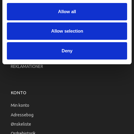
Fragt og levering
Allow all
Firma profil
Betingelser & Vilkår
Kontakt os
Allow selection
Købsgaranti
Kundeklub
Deny
RETURPORTAL
REKLAMATIONER
KONTO
Min konto
Adressebog
Ønskeliste
Ordrehistorik