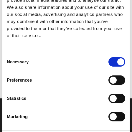
provide social media features and to analyse our traffic.
Model/varenr.:
6P2116311093
We also share information about your use of our site with
our social media, advertising and analytics partners who
1.121,58 DKK
may combine it with other information that you’ve
provided to them or that they’ve collected from your use
of their services.
Læg i kurv
YAMAHA PISTON (STD)
Consent
Necessary
Selection
Vi oplever i øjeblikket store og hyppige prisændringer i markedet.
Preferences
Derfor kan der i enkelte tilfælde være produkter, som ikke kan
leveres, eller hvor prisen afviger fra det viste. Vi kontakter dig
naturligvis, hvis dette er tilfældet.
Statistics
INFORMATIONER
Marketing
Fortrolighed