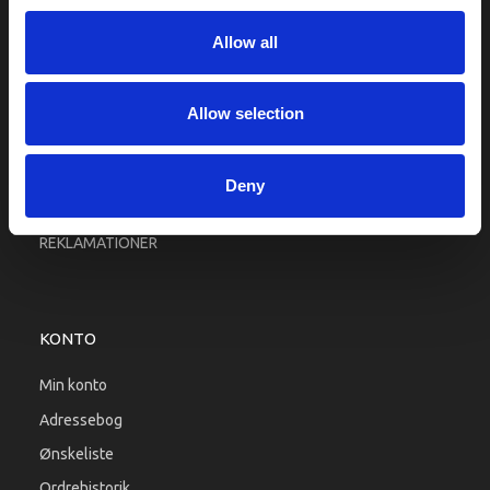
Fragt og levering
Allow all
Firma profil
Betingelser & Vilkår
Kontakt os
Allow selection
Købsgaranti
Kundeklub
Deny
RETURPORTAL
REKLAMATIONER
KONTO
Min konto
Adressebog
Ønskeliste
Ordrehistorik