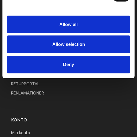
INFORMATIONER
Fortrolighed
Allow all
Fragt og levering
Firma profil
Allow selection
Betingelser & Vilkår
Kontakt os
Deny
Købsgaranti
Kundeklub
RETURPORTAL
REKLAMATIONER
KONTO
Min konto