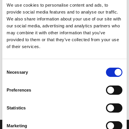
Zoom
We use cookies to personalise content and ads, to
provide social media features and to analyse our traffic.
We also share information about your use of our site with
Leveringstid er 5-6 dag(e)
our social media, advertising and analytics partners who
Model/varenr.:
6P2114161000
may combine it with other information that you’ve
provided to them or that they’ve collected from your use
512,51 DKK
of their services.
Læg i kurv
Consent
Necessary
Selection
YAMAHA PLANE BEARING, CRANKSHAFT 1
Preferences
Vi oplever i øjeblikket store og hyppige prisændringer i markedet.
Derfor kan der i enkelte tilfælde være produkter, som ikke kan
Statistics
leveres, eller hvor prisen afviger fra det viste. Vi kontakter dig
naturligvis, hvis dette er tilfældet.
Marketing