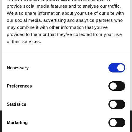
provide social media features and to analyse our traffic.
Leveringstid er 5-6 dag(e)
We also share information about your use of our site with
Model/varenr.:
6BP425120000
our social media, advertising and analytics partners who
may combine it with other information that you’ve
30,01 DKK
provided to them or that they’ve collected from your use
of their services.
Læg i kurv
Consent
YAMAHA PLATE, CONTROL
Necessary
Selection
Preferences
Vi oplever i øjeblikket store og hyppige prisændringer i markedet.
Derfor kan der i enkelte tilfælde være produkter, som ikke kan
leveres, eller hvor prisen afviger fra det viste. Vi kontakter dig
Statistics
naturligvis, hvis dette er tilfældet.
Marketing
INFORMATIONER