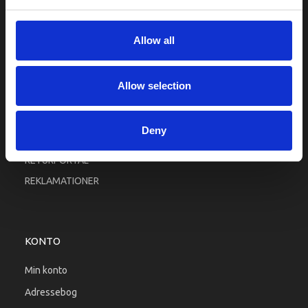
Fortrolighed
Fragt og levering
Allow all
Firma profil
Betingelser & Vilkår
Allow selection
Kontakt os
Købsgaranti
Deny
Kundeklub
RETURPORTAL
REKLAMATIONER
KONTO
Min konto
Adressebog