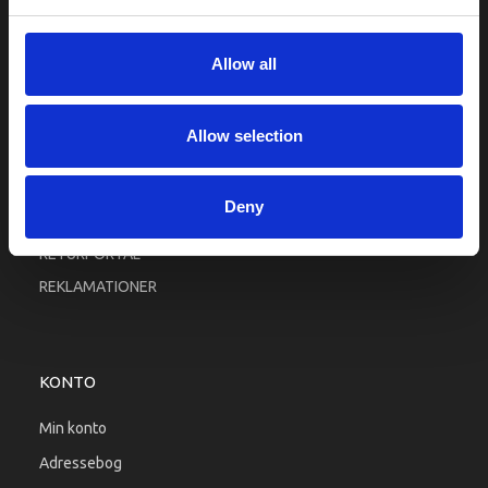
Fortrolighed
Fragt og levering
Allow all
Firma profil
Betingelser & Vilkår
Allow selection
Kontakt os
Købsgaranti
Deny
Kundeklub
RETURPORTAL
REKLAMATIONER
KONTO
Min konto
Adressebog