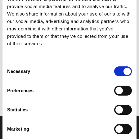
provide social media features and to analyse our traffic.
Leveringstid er 5-6 dag(e)
We also share information about your use of our site with
Model/varenr.:
6R342738005B
our social media, advertising and analytics partners who
may combine it with other information that you’ve
160,38 DKK
provided to them or that they’ve collected from your use
of their services.
Læg i kurv
Consent
YAMAHA PLATE, FITTING
Necessary
Selection
Preferences
Vi oplever i øjeblikket store og hyppige prisændringer i markedet.
Derfor kan der i enkelte tilfælde være produkter, som ikke kan
leveres, eller hvor prisen afviger fra det viste. Vi kontakter dig
Statistics
naturligvis, hvis dette er tilfældet.
Marketing
INFORMATIONER