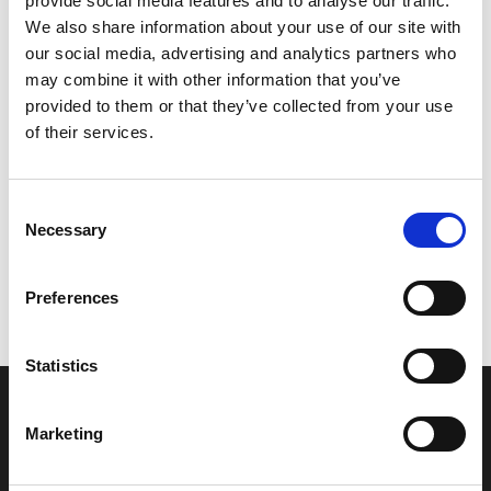
provide social media features and to analyse our traffic.
Model/varenr.:
69MG43280000
We also share information about your use of our site with
our social media, advertising and analytics partners who
41,75 DKK
may combine it with other information that you’ve
provided to them or that they’ve collected from your use
of their services.
Læg i kurv
YAMAHA PLATE
Consent
Necessary
Selection
Vi oplever i øjeblikket store og hyppige prisændringer i markedet.
Preferences
Derfor kan der i enkelte tilfælde være produkter, som ikke kan
leveres, eller hvor prisen afviger fra det viste. Vi kontakter dig
naturligvis, hvis dette er tilfældet.
Statistics
INFORMATIONER
Marketing
Fortrolighed