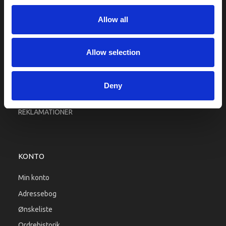
Fragt og levering
Allow all
Firma profil
Betingelser & Vilkår
Kontakt os
Allow selection
Købsgaranti
Kundeklub
Deny
RETURPORTAL
REKLAMATIONER
KONTO
Min konto
Adressebog
Ønskeliste
Ordrehistorik