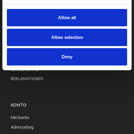
Fortrolighed
Fragt og levering
Allow all
Firma profil
Betingelser & Vilkår
Allow selection
Kontakt os
Købsgaranti
Deny
Kundeklub
RETURPORTAL
REKLAMATIONER
KONTO
Min konto
Adressebog