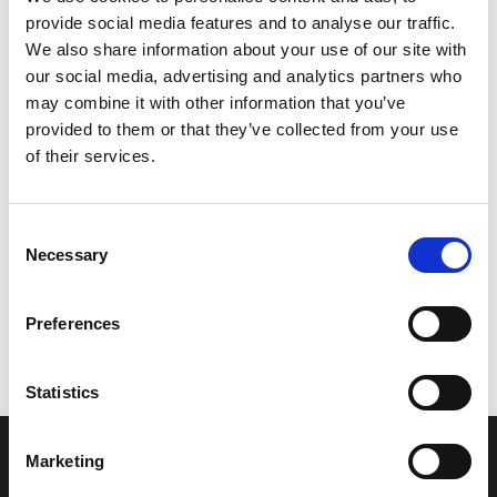
provide social media features and to analyse our traffic.
Leveringstid er 5-6 dag(e)
We also share information about your use of our site with
Model/varenr.:
6AW438000000
our social media, advertising and analytics partners who
may combine it with other information that you’ve
41.977,00 DKK
provided to them or that they’ve collected from your use
of their services.
Læg i kurv
Consent
YAMAHA POWER TRIM & TILT ASSY
Necessary
Selection
Preferences
Vi oplever i øjeblikket store og hyppige prisændringer i markedet.
Derfor kan der i enkelte tilfælde være produkter, som ikke kan
leveres, eller hvor prisen afviger fra det viste. Vi kontakter dig
Statistics
naturligvis, hvis dette er tilfældet.
Marketing
INFORMATIONER