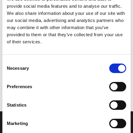
provide social media features and to analyse our traffic.
Leveringstid er 5-6 dag(e)
We also share information about your use of our site with
Model/varenr.:
5CPH51301100
our social media, advertising and analytics partners who
may combine it with other information that you’ve
64,00 DKK
provided to them or that they’ve collected from your use
of their services.
Læg i kurv
Consent
YAMAHA REAR REFLECTOR ASS
Necessary
Selection
Preferences
Vi oplever i øjeblikket store og hyppige prisændringer i markedet.
Derfor kan der i enkelte tilfælde være produkter, som ikke kan
leveres, eller hvor prisen afviger fra det viste. Vi kontakter dig
Statistics
naturligvis, hvis dette er tilfældet.
Marketing
INFORMATIONER