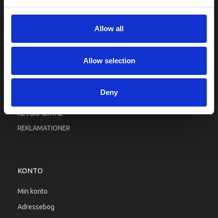
Fortrolighed
Fragt og levering
Allow all
Firma profil
Betingelser & Vilkår
Allow selection
Kontakt os
Købsgaranti
Deny
Kundeklub
RETURPORTAL
REKLAMATIONER
KONTO
Min konto
Adressebog