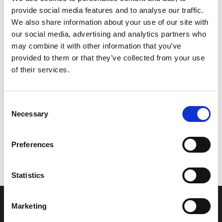
provide social media features and to analyse our traffic.
Leveringstid er 5-6 dag(e)
We also share information about your use of our site with
Model/varenr.:
F0DU153J1000
our social media, advertising and analytics partners who
may combine it with other information that you’ve
2.319,50 DKK
provided to them or that they’ve collected from your use
of their services.
Læg i kurv
Consent
YAMAHA REMOCON,NOZZLE 2
Necessary
Selection
Preferences
Vi oplever i øjeblikket store og hyppige prisændringer i markedet.
Derfor kan der i enkelte tilfælde være produkter, som ikke kan
leveres, eller hvor prisen afviger fra det viste. Vi kontakter dig
Statistics
naturligvis, hvis dette er tilfældet.
Marketing
INFORMATIONER