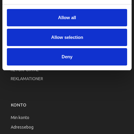
Fortrolighed
Fragt og levering
Allow all
Firma profil
Betingelser & Vilkår
Allow selection
Kontakt os
Købsgaranti
Deny
Kundeklub
RETURPORTAL
REKLAMATIONER
KONTO
Min konto
Adressebog