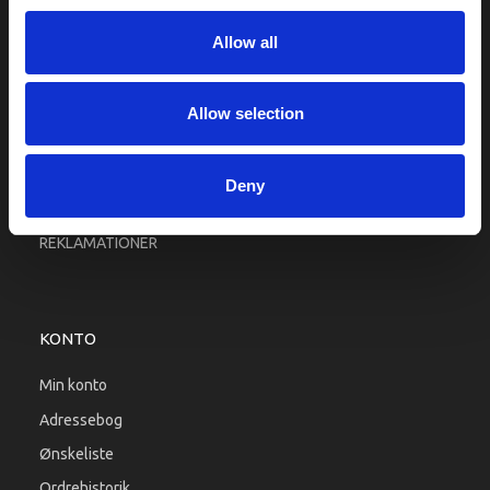
Fragt og levering
Allow all
Firma profil
Betingelser & Vilkår
Kontakt os
Allow selection
Købsgaranti
Kundeklub
Deny
RETURPORTAL
REKLAMATIONER
KONTO
Min konto
Adressebog
Ønskeliste
Ordrehistorik