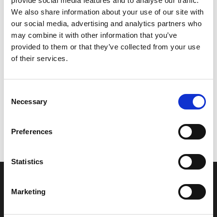
provide social media features and to analyse our traffic.
Model/varenr.:
69M441430000
We also share information about your use of our site with
our social media, advertising and analytics partners who
395,75 DKK
may combine it with other information that you’ve
provided to them or that they’ve collected from your use
of their services.
Læg i kurv
YAMAHA ROD, SHIFT
Consent
Necessary
Selection
Vi oplever i øjeblikket store og hyppige prisændringer i markedet.
Preferences
Derfor kan der i enkelte tilfælde være produkter, som ikke kan
leveres, eller hvor prisen afviger fra det viste. Vi kontakter dig
naturligvis, hvis dette er tilfældet.
Statistics
INFORMATIONER
Marketing
Fortrolighed