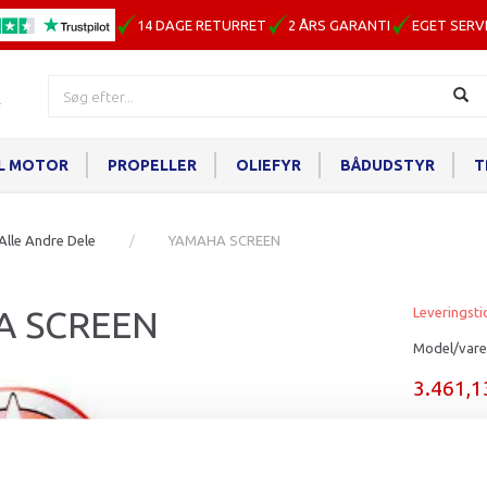
14 DAGE RETURRET
2 ÅRS GARANTI
EGET SERV
IL MOTOR
PROPELLER
OLIEFYR
BÅDUDSTYR
T
Alle Andre Dele
YAMAHA SCREEN
A SCREEN
Leveringsti
Model/vare
3.461,
Læg i ku