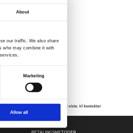
CREEN
About
se our traffic. We also share
ers who may combine it with
 services.
Marketing
res, eller hvor prisen afviger fra det viste. Vi kontakter
Allow all
BETALINGSMETODER