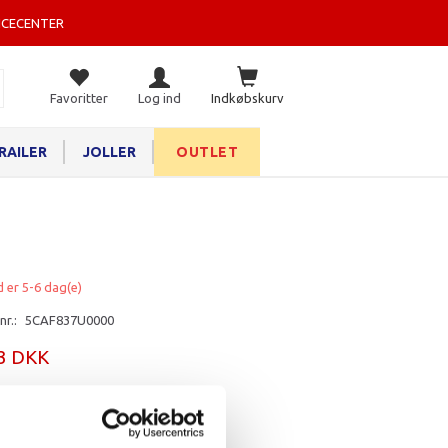
ICECENTER
Favoritter
Log ind
Indkøbskurv
RAILER
JOLLER
OUTLET
d er 5-6 dag(e)
nr.:
5CAF837U0000
13 DKK
rv