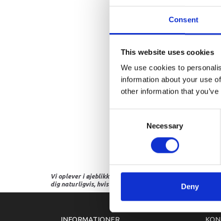
Consent
This website uses cookies
We use cookies to personalis
information about your use of
other information that you’ve
Consent
Necessary
Selection
Vi oplever i øjeblikket store og hyppige prisændringer i m
dig naturligvis, hvis dette er tilfældet.
Deny
INFORMATIONER
KON