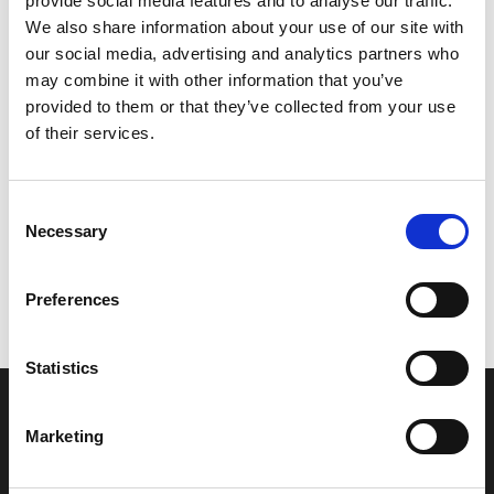
provide social media features and to analyse our traffic.
Model/varenr.:
5D9H18280000
We also share information about your use of our site with
our social media, advertising and analytics partners who
57,53 DKK
may combine it with other information that you’ve
provided to them or that they’ve collected from your use
of their services.
Læg i kurv
YAMAHA SCREW 2
Consent
Necessary
Selection
Vi oplever i øjeblikket store og hyppige prisændringer i markedet.
Preferences
Derfor kan der i enkelte tilfælde være produkter, som ikke kan
leveres, eller hvor prisen afviger fra det viste. Vi kontakter dig
naturligvis, hvis dette er tilfældet.
Statistics
INFORMATIONER
Marketing
Fortrolighed