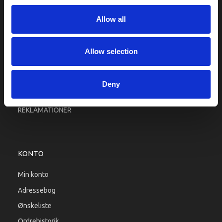
Fragt og levering
Allow all
Firma profil
Betingelser & Vilkår
Kontakt os
Allow selection
Købsgaranti
Kundeklub
Deny
RETURPORTAL
REKLAMATIONER
KONTO
Min konto
Adressebog
Ønskeliste
Ordrehistorik