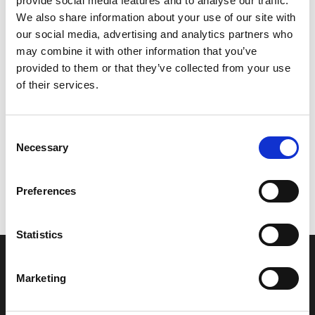
provide social media features and to analyse our traffic.
Model/varenr.:
EW2672570000
We also share information about your use of our site with
our social media, advertising and analytics partners who
207,11 DKK
may combine it with other information that you’ve
provided to them or that they’ve collected from your use
of their services.
Læg i kurv
YAMAHA SHAFT
Consent
Necessary
Selection
Vi oplever i øjeblikket store og hyppige prisændringer i markedet.
Preferences
Derfor kan der i enkelte tilfælde være produkter, som ikke kan
leveres, eller hvor prisen afviger fra det viste. Vi kontakter dig
naturligvis, hvis dette er tilfældet.
Statistics
INFORMATIONER
Marketing
Fortrolighed