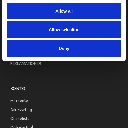
Fragt og levering
Allow all
Firma profil
Betingelser & Vilkår
Kontakt os
Allow selection
Købsgaranti
Kundeklub
Deny
RETURPORTAL
REKLAMATIONER
KONTO
Min konto
Adressebog
Ønskeliste
Ordrehistorik