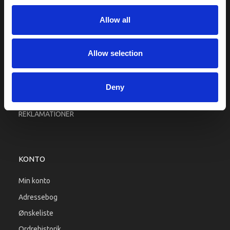
Fragt og levering
Allow all
Firma profil
Betingelser & Vilkår
Kontakt os
Allow selection
Købsgaranti
Kundeklub
Deny
RETURPORTAL
REKLAMATIONER
KONTO
Min konto
Adressebog
Ønskeliste
Ordrehistorik