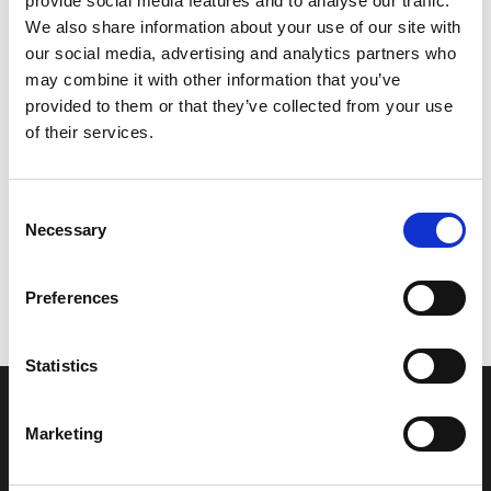
provide social media features and to analyse our traffic.
Model/varenr.:
EW267354B000
We also share information about your use of our site with
our social media, advertising and analytics partners who
43,15 DKK
may combine it with other information that you’ve
provided to them or that they’ve collected from your use
of their services.
Læg i kurv
YAMAHA SHIM (T=0.3)
Consent
Necessary
Selection
Vi oplever i øjeblikket store og hyppige prisændringer i markedet.
Preferences
Derfor kan der i enkelte tilfælde være produkter, som ikke kan
leveres, eller hvor prisen afviger fra det viste. Vi kontakter dig
naturligvis, hvis dette er tilfældet.
Statistics
INFORMATIONER
Marketing
Fortrolighed