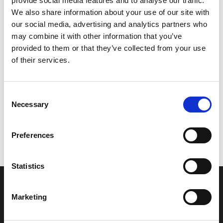
provide social media features and to analyse our traffic.
Model/varenr.:
EU0626930100
We also share information about your use of our site with
our social media, advertising and analytics partners who
313,45 DKK
may combine it with other information that you’ve
provided to them or that they’ve collected from your use
of their services.
Læg i kurv
YAMAHA SPOUT
Consent
Necessary
Selection
Vi oplever i øjeblikket store og hyppige prisændringer i markedet.
Preferences
Derfor kan der i enkelte tilfælde være produkter, som ikke kan
leveres, eller hvor prisen afviger fra det viste. Vi kontakter dig
naturligvis, hvis dette er tilfældet.
Statistics
INFORMATIONER
Marketing
Fortrolighed