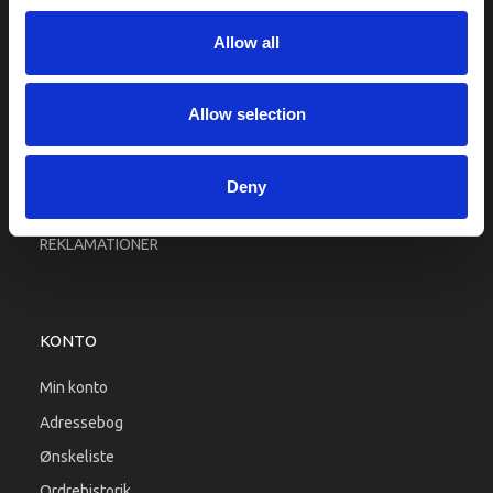
Fragt og levering
Allow all
Firma profil
Betingelser & Vilkår
Kontakt os
Allow selection
Købsgaranti
Kundeklub
Deny
RETURPORTAL
REKLAMATIONER
KONTO
Min konto
Adressebog
Ønskeliste
Ordrehistorik