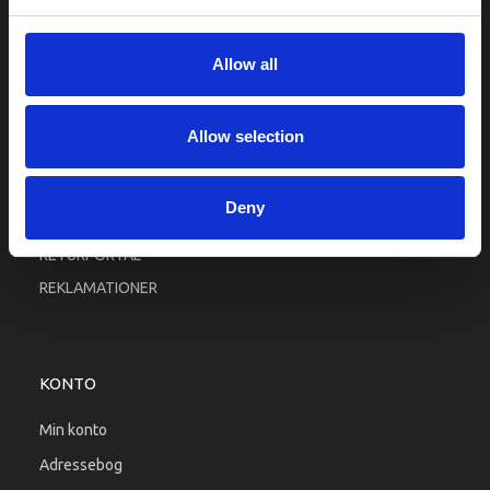
Fortrolighed
Fragt og levering
Allow all
Firma profil
Betingelser & Vilkår
Allow selection
Kontakt os
Købsgaranti
Deny
Kundeklub
RETURPORTAL
REKLAMATIONER
KONTO
Min konto
Adressebog