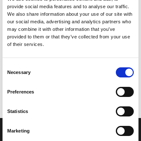
provide social media features and to analyse our traffic.
Leveringstid er 5-6 dag(e)
We also share information about your use of our site with
Model/varenr.:
6C5438551000
our social media, advertising and analytics partners who
may combine it with other information that you’ve
54,66 DKK
provided to them or that they’ve collected from your use
of their services.
Læg i kurv
Consent
YAMAHA SPRING, UP RELIEF
Necessary
Selection
Preferences
Vi oplever i øjeblikket store og hyppige prisændringer i markedet.
Derfor kan der i enkelte tilfælde være produkter, som ikke kan
leveres, eller hvor prisen afviger fra det viste. Vi kontakter dig
Statistics
naturligvis, hvis dette er tilfældet.
Marketing
INFORMATIONER