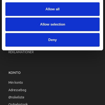
Fragt og levering
Allow all
Firma profil
Betingelser & Vilkår
Kontakt os
Allow selection
Købsgaranti
Kundeklub
Deny
RETURPORTAL
REKLAMATIONER
KONTO
Min konto
Adressebog
Ønskeliste
Ordrehistorik