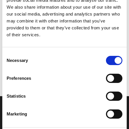
provide social media features and to analyse our traffic.
Model/varenr.:
5BM271110100
We also share information about your use of our site with
our social media, advertising and analytics partners who
1.756,69 DKK
may combine it with other information that you’ve
provided to them or that they’ve collected from your use
of their services.
Læg i kurv
YAMAHA STAND, MAIN
Consent
Necessary
Selection
Vi oplever i øjeblikket store og hyppige prisændringer i markedet.
Preferences
Derfor kan der i enkelte tilfælde være produkter, som ikke kan
leveres, eller hvor prisen afviger fra det viste. Vi kontakter dig
naturligvis, hvis dette er tilfældet.
Statistics
INFORMATIONER
Marketing
Fortrolighed